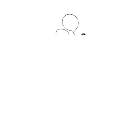
س توبيا تمكن أي شخص من إطلاق منصته التدريبية
الخاصة، باللغة العربية، على نطاقه الخاص، مع تحكم
كامل في المنصة.