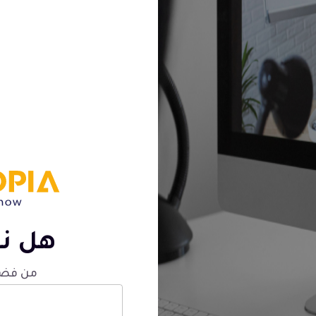
هل نس
من فضلك